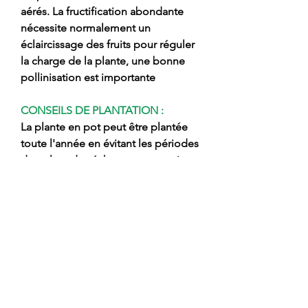
aérés. La fructification abondante
nécessite normalement un
éclaircissage des fruits pour réguler
la charge de la plante, une bonne
pollinisation est importante
CONSEILS DE PLANTATION :
La plante en pot peut être plantée
toute l'année en évitant les périodes
de gel ou de sécheresse excessive,
il faut bien travailler le sol et le
nettoyer des mauvaises herbes
après avoir préparé le trou libérer la
plante du pot en évitant de casser la
motte et la planter en gardant la
greffage ponctuel en surface,
boucher le trou avec de la terre
mélangée à de la terre fine, soutenir