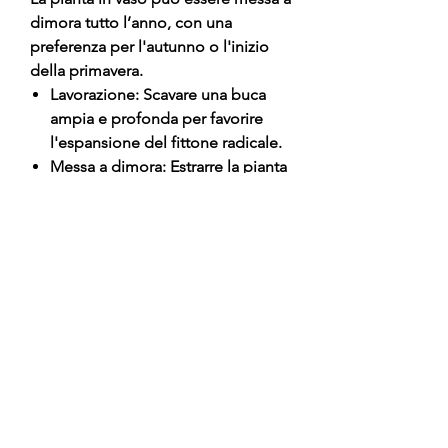
dimora tutto l’anno, con una
preferenza per l'autunno o l'inizio
della primavera.
Lavorazione: Scavare una buca
ampia e profonda per favorire
l'espansione del fittone radicale.
Messa a dimora: Estrarre la pianta
dal vaso e posizionarla
mantenendo il punto di innesto
chiaramente sopra il livello del
suolo.
Riempimento: Utilizzare un mix di
terra fine e terriccio organico
(humus o compost).
Sostegno: È fondamentale un
tutore robusto nei primi anni,
poiché il legno del kako è
piuttosto elastico ma può