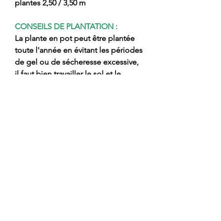
plantes 2,50 / 3,50 m
CONSEILS DE PLANTATION :
La plante en pot peut être plantée
toute l'année en évitant les périodes
de gel ou de sécheresse excessive,
il faut bien travailler le sol et le
nettoyer des mauvaises herbes
après avoir préparé le trou libérer la
plante du pot en évitant de casser la
motte et la planter en gardant la
greffage ponctuel en surface,
boucher le trou avec de la terre
mélangée à de la terre fine, soutenir
la plante avec une accolade et
mouiller abondamment. Durant
l'hiver, effectuez une taille adéquate
et des fertilisations biologiques en
utilisant des produits d'origine