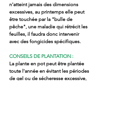
n'atteint jamais des dimensions
excessives, au printemps elle peut
être touchée par la "bulle de
pêche", une maladie qui rétrécit les
feuilles, il faudra donc intervenir
avec des fongicides spécifiques.
CONSEILS DE PLANTATION :
La plante en pot peut être plantée
toute l'année en évitant les périodes
de gel ou de sécheresse excessive,
il faut bien travailler le sol et le
nettoyer des mauvaises herbes
après avoir préparé le trou libérer la
plante du pot en évitant de casser la
motte et la planter en gardant la
greffage ponctuel en surface,
boucher le trou avec de la terre
mélangée à de la terre fine, soutenir