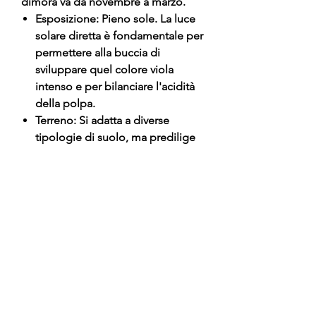
dimora va da novembre a marzo.
Esposizione: Pieno sole. La luce
solare diretta è fondamentale per
permettere alla buccia di
sviluppare quel colore viola
intenso e per bilanciare l'acidità
della polpa.
Terreno: Si adatta a diverse
tipologie di suolo, ma predilige
quelli fertili e ben drenati.
Rispetto al pesco, tollera meglio i
terreni leggermente più pesanti o
umidi.
Irrigazione: Necessaria nei primi
anni dopo l'impianto e durante i
periodi di forte siccità estiva per
evitare che i frutti cadano
precocemente o rimangano
troppo piccoli.