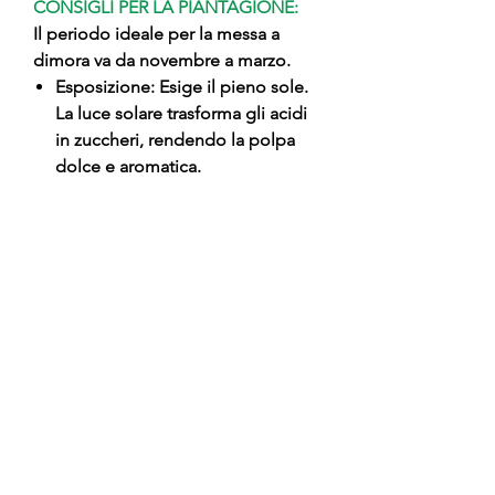
CONSIGLI PER LA PIANTAGIONE:
Il periodo ideale per la messa a
dimora va da novembre a marzo.
Esposizione: Esige il pieno sole.
La luce solare trasforma gli acidi
in zuccheri, rendendo la polpa
dolce e aromatica.
Impianto: Scavare una buca
profonda 60 cm. È una pianta che
cresce molto, quindi lasciale
spazio se hai altri alberi vicini.
Terreno: Predilige suoli profondi
e ben drenanti. Soffre molto i
terreni pesanti che causano
ristagni d'acqua prolungati.
Irrigazione: Fondamentale in
luglio e agosto. Una carenza
d'acqua in fase di maturazione
può rendere la polpa