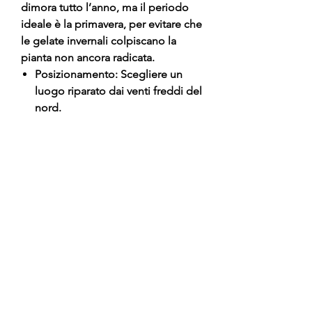
dimora tutto l’anno, ma il periodo
ideale è la primavera, per evitare che
le gelate invernali colpiscano la
pianta non ancora radicata.
Posizionamento: Scegliere un
luogo riparato dai venti freddi del
nord.
Impianto: Scavare una buca
ampia e profonda il doppio della
zolla.
Terreno: Se il terreno è molto
calcareo, aggiungere della torba
per acidofile o terriccio di foglie
nella buca d'impianto.
Drenaggio: Fondamentale
aggiungere uno strato di ghiaia o
argilla espansa sul fondo della
buca.
Irrigazione: Regolare nei primi