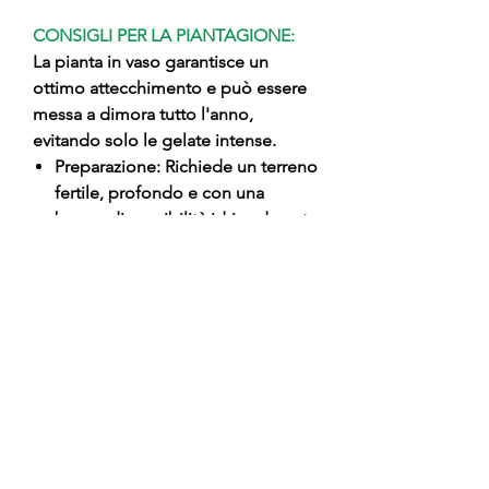
CONSIGLI PER LA PIANTAGIONE:
La pianta in vaso garantisce un
ottimo attecchimento e può essere
messa a dimora tutto l'anno,
evitando solo le gelate intense.
Preparazione: Richiede un terreno
fertile, profondo e con una
buona disponibilità idrica durante
l'estate.
Impianto: Rimuovere il vaso con
attenzione per mantenere intatto
il pane di terra.
Posizionamento: Piantare
mantenendo il punto di innesto
tassativamente 5-10 cm sopra il
livello del terreno.
Chiusura: Riempire la buca con
terra di buona qualità mista a