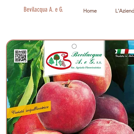
Bevilacqua A. e G.
Home
L'Azien