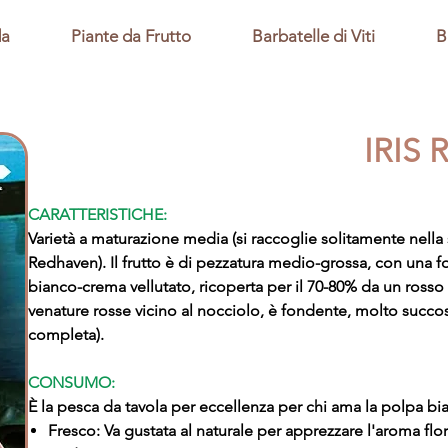
da
Piante da Frutto
Barbatelle di Viti
B
IRIS
CARATTERISTICHE:
Varietà a maturazione media (si raccoglie solitamente nell
Redhaven). Il frutto è di pezzatura medio-grossa, con una 
bianco-crema vellutato, ricoperta per il 70-80% da un rosso 
venature rosse vicino al nocciolo, è fondente, molto succo
completa).
CONSUMO:
È la pesca da tavola per eccellenza per chi ama la polpa bi
Fresco: Va gustata al naturale per apprezzare l'aroma flo