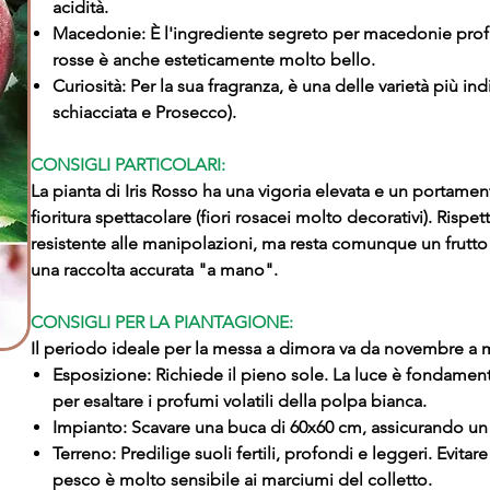
acidità.
Macedonie: È l'ingrediente segreto per macedonie profuma
rosse è anche esteticamente molto bello.
Curiosità: Per la sua fragranza, è una delle varietà più in
schiacciata e Prosecco).
CONSIGLI PARTICOLARI:
La pianta di Iris Rosso ha una vigoria elevata e un portame
fioritura spettacolare (fiori rosacei molto decorativi). Ris
resistente alle manipolazioni, ma resta comunque un frutto 
una raccolta accurata "a mano".
CONSIGLI PER LA PIANTAGIONE:
Il periodo ideale per la messa a dimora va da novembre a 
Esposizione: Richiede il pieno sole. La luce è fondament
per esaltare i profumi volatili della polpa bianca.
Impianto: Scavare una buca di 60x60 cm, assicurando u
Terreno: Predilige suoli fertili, profondi e leggeri. Evita
pesco è molto sensibile ai marciumi del colletto.