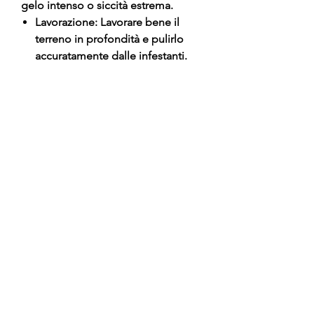
gelo intenso o siccità estrema.
Lavorazione: Lavorare bene il
terreno in profondità e pulirlo
accuratamente dalle infestanti.
Messa a dimora: Estrarre la pianta
dal vaso con cura e piantarla
mantenendo il punto di innesto
chiaramente sopra il livello del
suolo.
Riempimento: Chiudere la buca
utilizzando terriccio di alta qualità
misto a terra fine.
Sostegno: Fissare la pianta a un
tutore robusto e bagnare
abbondantemente dopo
l'operazione.
Cura Invernale: Durante l'inverno,
effettuare potature regolatrici per
mantenere la chioma ben