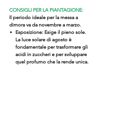
CONSIGLI PER LA PIANTAGIONE:
Il periodo ideale per la messa a
dimora va da novembre a marzo.
Esposizione: Esige il pieno sole.
La luce solare di agosto è
fondamentale per trasformare gli
acidi in zuccheri e per sviluppare
quel profumo che la rende unica.
Impianto: Scavare una buca
ampia (60-70 cm). Essendo una
pianta vigorosa, ha bisogno di
spazio vitale.
Terreno: Predilige suoli profondi,
freschi e con un drenaggio
impeccabile. Il pesco Michelini
soffre molto nei terreni troppo
compatti o calcarei.
Irrigazione: Fondamentale