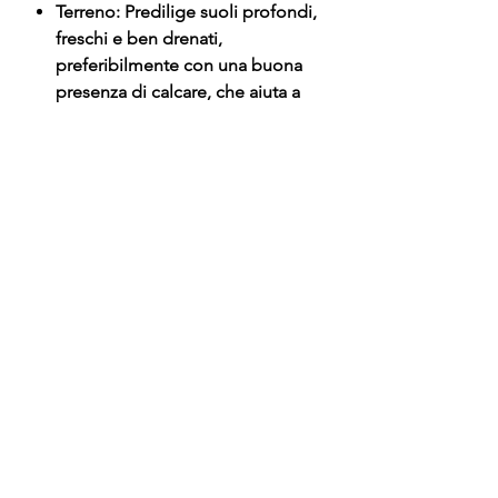
Terreno: Predilige suoli profondi,
freschi e ben drenati,
preferibilmente con una buona
presenza di calcare, che aiuta a
migliorare la qualità dei frutti.
Irrigazione: Importante durante
l'estate, specialmente nelle
settimane che precedono la
raccolta, per mantenere la polpa
succosa e prevenire la spaccatura
della buccia in caso di piogge
improvvise.
Manutenzione: La potatura deve
essere leggera; si consiglia di
intervenire principalmente per
arieggiare la chioma e rimuovere
i "succhioni" (rami verticali
troppo vigorosi) che sottraggono
energia alla produzione.