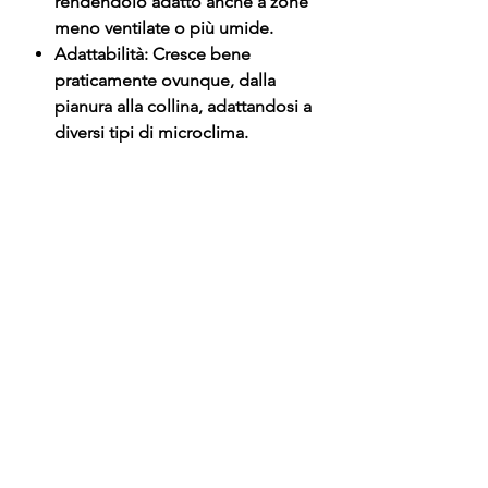
rendendolo adatto anche a zone
meno ventilate o più umide.
Adattabilità: Cresce bene
praticamente ovunque, dalla
pianura alla collina, adattandosi a
diversi tipi di microclima.
CONSIGLI PER LA PIANTAGIONE:
Il periodo ideale per la messa a
dimora va da marzo a maggio.
Esposizione: Pieno sole, sebbene
sia una delle varietà che tollera
meglio degli altri una leggera
carenza di luce diretta per alcune
ore del giorno.
Terreno: Molto adattabile.
Predilige terreni sciolti e fertili,
ma si comporta bene anche in
quelli argillosi, a patto che siano