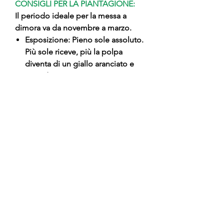
CONSIGLI PER LA PIANTAGIONE:
Il periodo ideale per la messa a
dimora va da novembre a marzo.
Esposizione: Pieno sole assoluto.
Più sole riceve, più la polpa
diventa di un giallo aranciato e
ricca di vitamine.
Impianto: Scavare una buca di
60x60 cm. Se il terreno è molto
compatto, mescola della sabbia
o del terriccio universale alla terra
di scavo per migliorare il
drenaggio.
Terreno: Predilige suoli fertili e
sciolti. Teme molto i ristagni
d'acqua (asfissia radicale).
Irrigazione: Regolare. Evita stress
idrici durante la fase di
ingrossamento del frutto per non