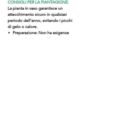
CONSIGLI PER LA PIANTAGIONE:
La pianta in vaso garantisce un
attecchimento sicuro in qualsiasi
periodo dell'anno, evitando i picchi
di gelo o calore.
Preparazione: Non ha esigenze
particolari, ma predilige posizioni
ben arieggiate.
Impianto: Estrarre la pianta dal
vaso cercando di mantenere
intatto il pane di terra.
Posizionamento: Piantare
mantenendo il punto di innesto
tassativamente 5-10 cm sopra il
livello del suolo.
Chiusura: Coprire con terra locale
miscelata a un po' di terriccio
organico, pressando bene.
Sostegno: Un tutore è consigliato