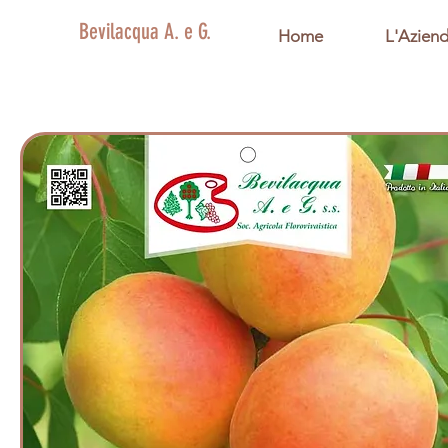
Bevilacqua A. e G.
Home
L'Azien