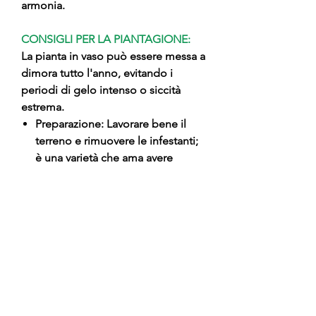
armonia.
CONSIGLI PER LA PIANTAGIONE:
La pianta in vaso può essere messa a
dimora tutto l'anno, evitando i
periodi di gelo intenso o siccità
estrema.
Preparazione: Lavorare bene il
terreno e rimuovere le infestanti;
è una varietà che ama avere
spazio per le radici.
Impianto: Estrarre la pianta dal
vaso con delicatezza per non
rompere la zolla.
Posizionamento: Piantare
mantenendo il punto di innesto
tassativamente 5-10 cm sopra il
livello del terreno.
Chiusura: Riempire la buca con