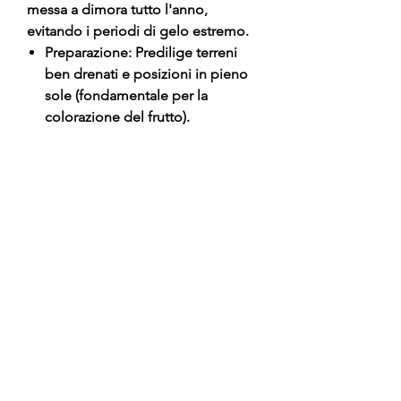
messa a dimora tutto l'anno,
evitando i periodi di gelo estremo.
Preparazione: Predilige terreni
ben drenati e posizioni in pieno
sole (fondamentale per la
colorazione del frutto).
Impianto: Estrarre la pianta dal
vaso con cura per non disturbare
l'apparato radicale.
Posizionamento: Piantare
mantenendo il punto di innesto
tassativamente 5-10 cm sopra il
livello del terreno.
Chiusura: Utilizzare un mix di terra
locale e terriccio professionale,
compattando con cura.
Sostegno: Necessita di un tutore
robusto nei primi anni di vita per
sostenere la crescita vigorosa.