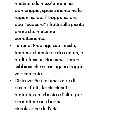
mattino e la mezz'ombra nel
pomeriggio, specialmente nelle
regioni calde. Il troppo calore
può "cuocere" i frutti sulla pianta
prima che maturino
correttamente.
Terreno: Predilige suoli ricchi,
tendenzialmente acidi o neutri, e
molto freschi. Non ama i terreni
sabbiosi che si asciugano troppo
velocemente.
Distanza: Se crei una siepe di
piccoli frutti, lascia circa 1
metro tra un arbusto e l'altro per
permettere una buona
circolazione dell'aria.
Irrigazione: Cruciale durante la
formazione dei frutti. Se la pianta
soffre la sete, le bacche