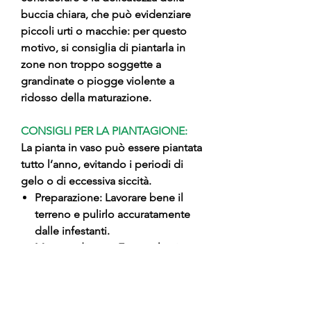
buccia chiara, che può evidenziare
piccoli urti o macchie: per questo
motivo, si consiglia di piantarla in
zone non troppo soggette a
grandinate o piogge violente a
ridosso della maturazione.
CONSIGLI PER LA PIANTAGIONE:
La pianta in vaso può essere piantata
tutto l’anno, evitando i periodi di
gelo o di eccessiva siccità.
Preparazione: Lavorare bene il
terreno e pulirlo accuratamente
dalle infestanti.
Messa a dimora: Estrarre la pianta
dal vaso evitando di rompere la
zolla e piantarla mantenendo
il punto di innesto in superficie.