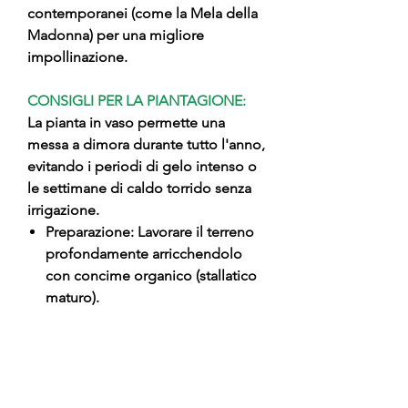
contemporanei (come la Mela della
Madonna) per una migliore
impollinazione.
CONSIGLI PER LA PIANTAGIONE:
La pianta in vaso permette una
messa a dimora durante tutto l'anno,
evitando i periodi di gelo intenso o
le settimane di caldo torrido senza
irrigazione.
Preparazione: Lavorare il terreno
profondamente arricchendolo
con concime organico (stallatico
maturo).
Impianto: Estrarre la pianta dal
vaso con cura, cercando di non
disturbare le radici.
Posizionamento: Piantare
mantenendo il punto di innesto